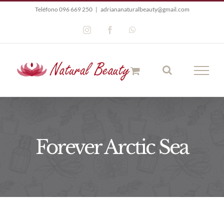
Saltar
Teléfono 096 669 250
|
adriananaturalbeauty@gmail.com
al
Instagram
Facebook
WhatsApp
contenido
Forever Arctic Sea