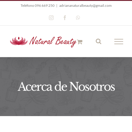
Saltar
Teléfono 096 669 250
|
adriananaturalbeauty@gmail.com
al
Instagram
Facebook
WhatsApp
contenido
Acerca de Nosotros